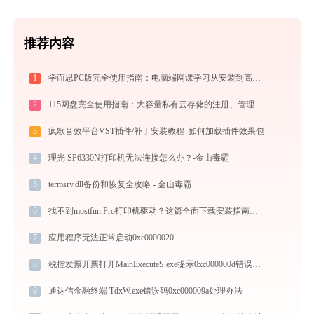
推荐内容
1
学而思PC版完全使用指南：电脑端网课学习从安装到高效上课（2026最新）
2
115网盘完全使用指南：大容量私有云存储的注册、管理与分享全攻略（2026最新）
3
疯歌音效平台VST插件/补丁安装教程_如何加载插件效果包
4
理光 SP6330N打印机无法连接怎么办？-金山毒霸
5
termsrv.dll备份和恢复全攻略 - 金山毒霸
6
找不到mostfun Pro打印机驱动？这篇全面下载安装指南帮到你
7
应用程序无法正常启动0xc0000020
8
税控发票开票打开MainExecuteS.exe提示0xc000000d错误码怎么办
9
通达信金融终端 TdxW.exe错误码0xc000009a处理办法