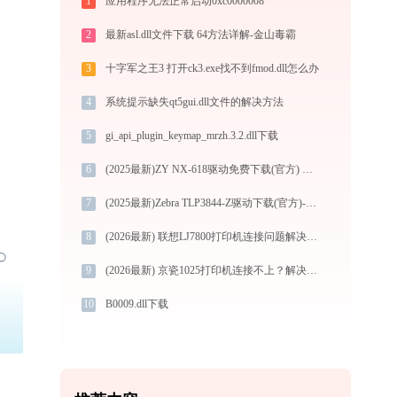
1
应用程序无法正常启动0xc0000008
2
最新asl.dll文件下载 64方法详解-金山毒霸
3
十字军之王3 打开ck3.exe找不到fmod.dll怎么办
4
系统提示缺失qt5gui.dll文件的解决方法
5
gi_api_plugin_keymap_mrzh.3.2.dll下载
6
(2025最新)ZY NX-618驱动免费下载(官方) Win10/Win11兼容
7
(2025最新)Zebra TLP3844-Z驱动下载(官方)-支持Win10/Win11
8
(2026最新) 联想LJ7800打印机连接问题解决方法 -金山毒霸
9
(2026最新) 京瓷1025打印机连接不上？解决方法在这里 -金山毒霸
10
B0009.dll下载