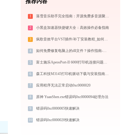
推荐内容
1
落雪音乐助手完全指南：开源免费多音源聚合音乐播放器的安装、配置与使用技巧（2026最新）
2
小黑盒加速器快捷键大全：高效操作必备指南
3
疯歌音效平台VST插件/补丁安装教程_如何加载插件效果包
4
如何免费修复电脑上的dll文件？操作指南-金山毒霸
5
富士施乐ApeosPort-II 6000打印机连接问题解决方法 -金山毒霸
6
森工科技M3145打印机驱动下载与安装指南：一步步教您操作
7
应用程序无法正常启动0xc0000020
8
原神 YuanShen.exe错误码0xc0000094处理办法
9
错误码0xc0000005快速解决
10
错误码0xc0000020快速解决