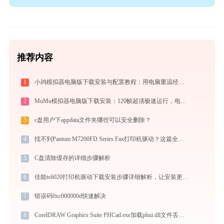
推荐内容
1
小鸡模拟器电脑版下载安装与配置教程：用电脑重温经典街机与掌机游戏
2
MuMu模拟器电脑版下载安装：120帧超清极速运行，电脑玩手游的装机必备神器
3
c盘用户下appdata文件夹哪些可以安全删除？
4
找不到Pantum M7200FD Series Fax打印机驱动？这篇全面下载安装指南帮到你
5
C盘清除缓存的详细步骤解析
6
佳能ts6020打印机驱动下载安装步骤详细解析，让安装更简单
7
错误码0xc000000d快速解决
8
CorelDRAW Graphics Suite PHCad.exe加载phui.dll文件丢失处理办法