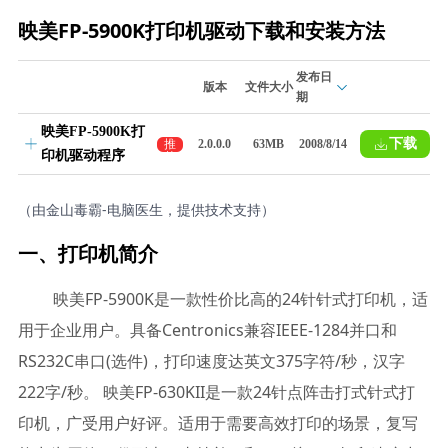
映美FP-5900K打印机驱动下载和安装方法
发布日
版本
文件大小
期
映美FP-5900K打
下载
推
2.0.0.0
63MB
2008/8/14
印机驱动程序
荐
（由金山毒霸-电脑医生，提供技术支持）
一、打印机简介
映美FP-5900K是一款性价比高的24针针式打印机，适
用于企业用户。具备Centronics兼容IEEE-1284并口和
RS232C串口(选件)，打印速度达英文375字符/秒，汉字
222字/秒。 映美FP-630KII是一款24针点阵击打式针式打
印机，广受用户好评。适用于需要高效打印的场景，复写