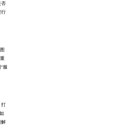
是否
进行
机图
试重
“服
，打
如
能解