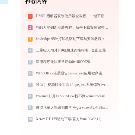
推荐内容
1
HMCL启动器安装使用最全教程：一键下载我的世界，轻松搞定Mod与Java配置
2
WiFi万能钥匙安装教程：新手下载安装完整图文步骤
3
hp deskjet 990c打印机驱动下载与安装教程：新手也能轻松搞定
4
三星6260ND打印机快速连接指南 - 金山毒霸
5
应用程序无法正常启动0xc0000020
6
WPS Office错误报告transerr.exe应用程序错误0xc000000d解决方法
7
91助手 视频转换工具 ffmpeg.exe系统错误avcodec-60.dll丢失如何解决
8
fxsound 打开FxSound.exe找不到vcruntime140.dll怎么办
9
侠盗飞车之罪恶都市 打开gta-vc.exe找不到mss32.dll怎么办
10
Xerox DT 155驱动下载(官方Win10/Win11)