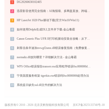
1
DG20260630102405
2
迅雷影音使用完全指南：AI海报墙、多网盘直放、跨端同步，不止于播放器
3
HP LaserJet 1020 Plus驱动下载(官方Win10/Win11)
4
如何使用Delphi生成DLL文件并下载-金山毒霸
5
Canon Generic Plus UFR II打印机驱动安装全攻略：从下载到安装完全教程
6
刺客信条辛迪加nvwgf2umx.dll错误修复指南（免费修复） - 金山毒霸
7
normaliz.dll放到哪里？详细解决方法 - 金山毒霸
8
WPS Office错误报告transerr.exe应用程序错误0xc000000d解决方法
9
宁美国度服务框架 tigerkin.exe错误码0xc0000006处理办法
10
系统提示缺失xul.dll文件的解决方法
版权所有© 2010 - 2026 北京灵豹智能科技有限公司
京ICP备2025133740号-18