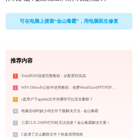
可在电脑上搜索“金山毒霸”，用电脑医生修复
推荐内容
1
XshellSSH连接完整教程：从配置到实战
2
WPS Office办公软件使用教程：免费Word/Excel/PPT/PDF一站式高效办公套件
3
c盘用户下appdata文件夹哪些可以安全删除？
4
电脑启动时缺少dll文件下载解决方法 - 金山毒霸
5
三星CLX-3160N打印机无法连接？金山毒霸解决方案！
6
C盘满了怎么删除文件？快速清理指南