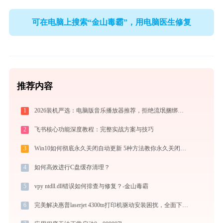
可在电脑上搜索“金山毒霸”，用电脑医生修复
推荐内容
1
2026装机严选：电脑版音乐播放器推荐，拒绝流氓捆绑，还原极致无损心流音质
2
飞书核心功能深度教程：完整实战方案与技巧
3
Win10如何彻底永久关闭自动更新 5种方法教你永久关闭win10自动更新
4
如何高效进行C盘缓存清理？
5
vpy ntdll.dll错误如何排查与修复？-金山毒霸
6
完美解决惠普laserjet 4300tn打印机驱动安装困扰，全面下载安装教程