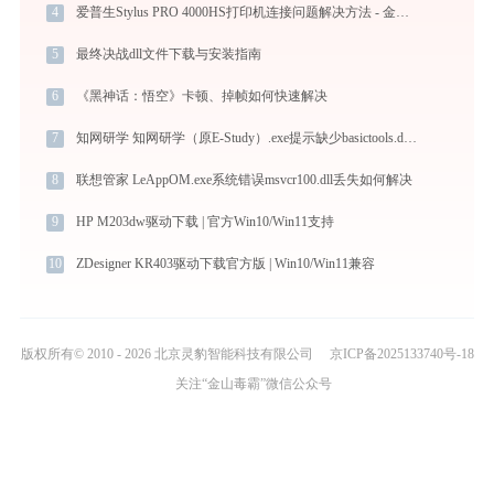
4
爱普生Stylus PRO 4000HS打印机连接问题解决方法 - 金山毒霸
5
最终决战dll文件下载与安装指南
6
《黑神话：悟空》卡顿、掉帧如何快速解决
7
知网研学 知网研学（原E-Study）.exe提示缺少basictools.dll文件的解决办法
8
联想管家 LeAppOM.exe系统错误msvcr100.dll丢失如何解决
9
HP M203dw驱动下载 | 官方Win10/Win11支持
10
ZDesigner KR403驱动下载官方版 | Win10/Win11兼容
版权所有© 2010 - 2026 北京灵豹智能科技有限公司
京ICP备2025133740号-18
关注“金山毒霸”微信公众号