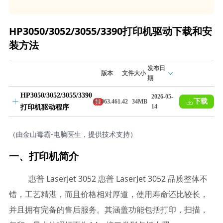
HP3050/3052/3055/3390打印机驱动下载和安
装方法
发布日
版本
文件大小
期
HP3050/3052/3055/3390
2026-05-
下载
推
60.063.461.42
34MB
14
打印机驱动程序
荐
（由金山毒霸-电脑医生，提供技术支持）
一、打印机简介
惠普 LaserJet 3052 惠普 LaserJet 3052 品质整体不
错，工艺精湛，而且价格相对厚道，使用寿命还比较长，
并且拥有完备的售后服务。其涵盖功能包括打印，扫描，