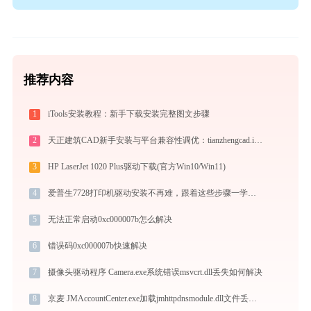
推荐内容
1
iTools安装教程：新手下载安装完整图文步骤
2
天正建筑CAD新手安装与平台兼容性调优：tianzhengcad.ijinshan.com 绿色上手秘籍
3
HP LaserJet 1020 Plus驱动下载(官方Win10/Win11)
4
爱普生7728打印机驱动安装不再难，跟着这些步骤一学就会
5
无法正常启动0xc000007b怎么解决
6
错误码0xc000007b快速解决
7
摄像头驱动程序 Camera.exe系统错误msvcrt.dll丢失如何解决
8
京麦 JMAccountCenter.exe加载jmhttpdnsmodule.dll文件丢失处理办法