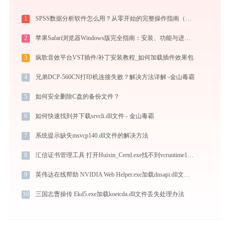
1
SPSS数据分析软件怎么用？从零开始的完整操作指南（附实战案例）
2
苹果Safari浏览器Windows版完全指南：安装、功能与进阶使用技巧全攻略（2026最新）
3
疯歌音效平台VST插件/补丁安装教程_如何加载插件效果包
4
兄弟DCP-560CN打印机连接失败？解决方法详解 -金山毒霸
5
如何安全删除C盘的备份文件？
6
如何快速找到并下载srvcli.dll文件 - 金山毒霸
7
系统提示缺失msvcp140.dll文件的解决方法
8
汇信证书管理工具 打开Huixin_Certd.exe找不到vcruntime140.dll怎么办
9
英伟达在线帮助 NVIDIA Web Helper.exe加载dnsapi.dll文件丢失处理办法
10
三国志曹操传 Ekd5.exe加载koeicda.dll文件丢失处理办法