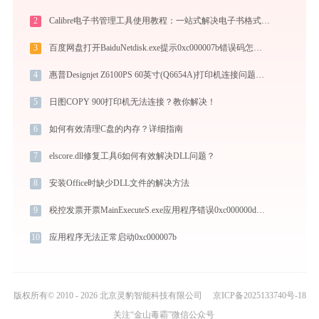
2
Calibre电子书管理工具使用教程：一站式解决电子书格式转换、元数据管理与设备同步
3
百度网盘打开BaiduNetdisk.exe提示0xc000007b错误码怎么办
4
惠普Designjet Z6100PS 60英寸(Q6654A)打印机连接问题解决方法 - 金山毒霸
5
日图COPY 900打印机无法连接？教你解决！
6
如何有效清理C盘的内存？详细指南
7
elscore.dll修复工具6如何有效解决DLL问题？
8
安装Office时缺少DLL文件的解决方法
9
税控发票开票MainExecuteS.exe应用程序错误0xc000000d解决方法
10
应用程序无法正常启动0xc000007b
版权所有© 2010 - 2026 北京灵豹智能科技有限公司
京ICP备2025133740号-18
关注“金山毒霸”微信公众号