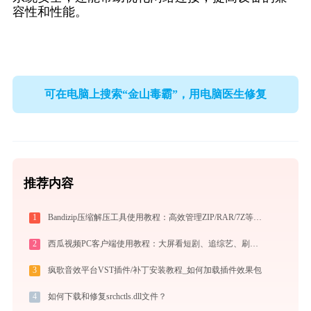
容性和性能。
可在电脑上搜索“金山毒霸”，用电脑医生修复
推荐内容
1
Bandizip压缩解压工具使用教程：高效管理ZIP/RAR/7Z等30+格式的免费压缩神器
2
西瓜视频PC客户端使用教程：大屏看短剧、追综艺、刷影视的高清播放指南
3
疯歌音效平台VST插件/补丁安装教程_如何加载插件效果包
4
如何下载和修复srchctls.dll文件？