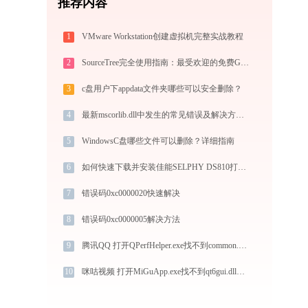
推荐内容
1
VMware Workstation创建虚拟机完整实战教程
2
SourceTree完全使用指南：最受欢迎的免费Git GUI客户端从入门到精通（2026最新）
3
c盘用户下appdata文件夹哪些可以安全删除？
4
最新mscorlib.dll中发生的常见错误及解决方法-金山毒霸
5
WindowsC盘哪些文件可以删除？详细指南
6
如何快速下载并安装佳能SELPHY DS810打印机驱动：详细步骤解析
7
错误码0xc0000020快速解决
8
错误码0xc0000005解决方法
9
腾讯QQ 打开QPerfHelper.exe找不到common.dll怎么办
10
咪咕视频 打开MiGuApp.exe找不到qt6gui.dll怎么办