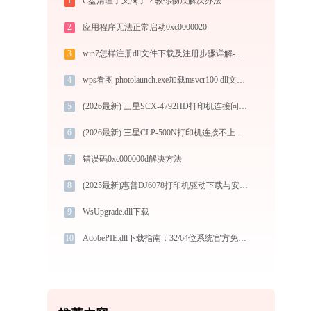
1
C盘清理了又满了？教你彻底解决办法
2
应用程序无法正常启动0xc0000020
3
win7怎样注册dll文件下载及注册步骤详解-金山毒霸
4
wps看图 photolaunch.exe加载msvcr100.dll文件丢失处理办法
5
(2026最新) 三星SCX-4792HD打印机连接问题解决方法-金山毒霸
6
(2026最新) 三星CLP-500N打印机连接不上？试试这些解决方法 - 金山毒霸
7
错误码0xc000000d解决方法
8
(2025最新)惠普DJ6078打印机驱动下载与安装指南 | 官方驱动支持
9
WsUpgrade.dll下载
10
AdobePIE.dll下载指南：32/64位系统官方免费修复方案