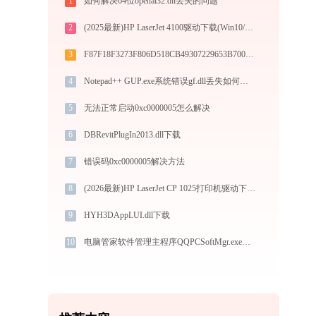
1
如何解决64位openal32.dll丢失的问题
2
(2025最新)HP LaserJet 4100驱动下载(Win10/Win11)服务与支持
3
F87F18F3273F806D518CB49307229653B700DA58.dll下载
4
Notepad++ GUP.exe系统错误gf.dll丢失如何解决
5
无法正常启动0xc0000005怎么解决
6
DBRevitPlugIn2013.dll下载
7
错误码0xc0000005解决方法
8
(2026最新)HP LaserJet CP 1025打印机驱动下载安装全程指导，轻松解决打印问题
9
HYH3DAppLUI.dll下载
10
电脑管家软件管理主程序QQPCSoftMgr.exe应用程序错误0xc0000005解决方法