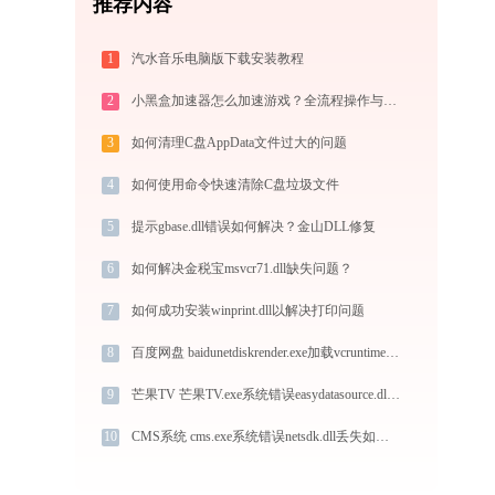
推荐内容
1
汽水音乐电脑版下载安装教程
2
小黑盒加速器怎么加速游戏？全流程操作与节点选择指南
3
如何清理C盘AppData文件过大的问题
4
如何使用命令快速清除C盘垃圾文件
5
提示gbase.dll错误如何解决？金山DLL修复
6
如何解决金税宝msvcr71.dll缺失问题？
7
如何成功安装winprint.dll以解决打印问题
8
百度网盘 baidunetdiskrender.exe加载vcruntime140.dll文件丢失处理办法
9
芒果TV 芒果TV.exe系统错误easydatasource.dll丢失如何解决
10
CMS系统 cms.exe系统错误netsdk.dll丢失如何解决