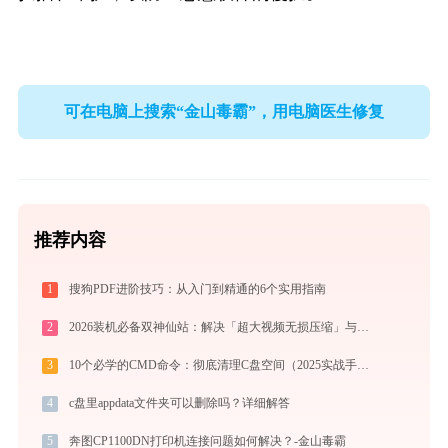
可在电脑上搜索“金山毒霸”，用电脑医生修复
推荐内容
1
搜狗PDF进阶技巧：从入门到精通的6个实用指南
2
2026装机必备双神仙站：解决「超大视频无损压缩」与「冷门格式4K高清播放」的终极方案
3
10个必学的CMD命令：彻底清理C盘空间（2025实战手册）
4
c盘里appdata文件夹可以删除吗？详细解答
5
奔图CP1100DN打印机连接问题如何解决？-金山毒霸