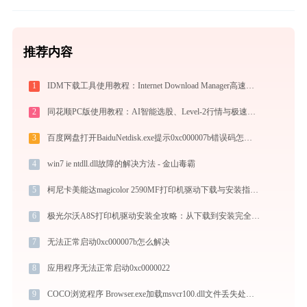
推荐内容
1
IDM下载工具使用教程：Internet Download Manager高速下载与视频抓取完全指南
2
同花顺PC版使用教程：AI智能选股、Level-2行情与极速交易一站式炒股指南
3
百度网盘打开BaiduNetdisk.exe提示0xc000007b错误码怎么办
4
win7 ie ntdll.dll故障的解决方法 - 金山毒霸
5
柯尼卡美能达magicolor 2590MF打印机驱动下载与安装指南：一步步教您操作
6
极光尔沃A8S打印机驱动安装全攻略：从下载到安装完全教程
7
无法正常启动0xc000007b怎么解决
8
应用程序无法正常启动0xc0000022
9
COCO浏览程序 Browser.exe加载msvcr100.dll文件丢失处理办法