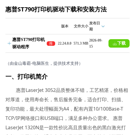
惠普ST790打印机驱动下载和安装方法
发布日
版本
文件大小
期
惠普ST790打印机
2026-09-
下载
推
22.24.0.0
571.3 MB
15
驱动程序
荐
（由金山毒霸-电脑医生，提供技术支持）
一、打印机简介
惠普LaserJet 3052品质整体不错，工艺精湛，价格相
对厚道，使用寿命长，售后服务完备，适合打印、扫描、
复印功能，最大处理幅面为A4，配有内置10/100Base-T
TCP/IP网络接口和USB端口，满足多种办公需求。 惠普
LaserJet 1320N是一款性价比高且质量出色的黑白激光打