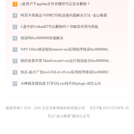
3
c盘用户下appdata文件夹哪些可以安全删除？
4
柯尼卡美能达7450Ⅱ打印机连接问题解决方法 -金山毒霸
5
C盘中的VulkanRT可以删除吗？详解其作用与风险
6
错误码0xc0000006快速解决
7
WPS Office错误报告transerr.exe应用程序错误0xc000000d解决方法
8
税控发票开票 MainExecuteS.exe运行错误提示0xc000000d的解决办法
9
快压-贴片广告kwGOkLeLvH.exe应用程序错误0xc0000022解决方法
10
火蜂精灵模拟器 打开QQ.exe找不到qslogic.dll怎么办
版权所有© 2010 - 2026 北京灵豹智能科技有限公司
京ICP备2025133740号-18
关注“金山毒霸”微信公众号