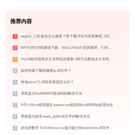
推荐内容
1
xinput1_3.dll 缺失怎么修复？附下载方法与安装教程_20260410155929_01
2
HP1018打印机驱动下载：Win11/Win10 安装顺序、USB无响应与打印首选项缺失处理_20260410155929_05
3
Win10如何彻底永久关闭自动更新 5种方法教你永久关闭win10自动更新
4
如何快速下载和修复lp.dll文件？
5
奇兔msvcr71.dll丢失错误怎么办？
6
系统提示0xc0000005错误码的解决方法
7
WPS Office错误报告 transerr.exe错误码0xc000000d处理办法
8
系统提示缺失steam_api64.dll文件的解决方法
9
好玩的数学 YoYoShuxue.exe提示缺少libextensions.dll文件的解决办法