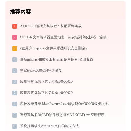
推荐内容
1
XshellSSH连接完整教程：从配置到实战
2
UltraEdit文本编辑器全面指南：从安装到高级技巧一篇就够（附快捷键大全）
3
c盘用户下appdata文件夹哪些可以安全删除？
4
最新gdiplus.dll修复工具 win7使用指南-金山毒霸
5
错误码0xc0000094完美修复
6
应用程序无法正常启动0xc0000020
7
应用程序无法正常启动0xc0000020
8
税控发票开票 MainExecuteS.exe错误码0xc000000d处理办法
9
智尊宝纺服装CAD软件感恩版MARKCAD.exe应用程序错误0xc000001d解决方法
10
系统提示缺失curllib.dll文件的解决方法