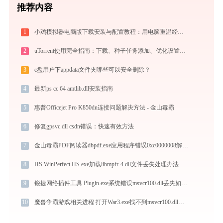
推荐内容
1
小鸡模拟器电脑版下载安装与配置教程：用电脑重温经典街机与掌机游戏
2
uTorrent使用完全指南：下载、种子任务添加、优化设置与BT客户端对比
3
c盘用户下appdata文件夹哪些可以安全删除？
4
最新ps cc 64 amtlib.dll安装指南
5
惠普Officejet Pro K850dn连接问题解决方法 - 金山毒霸
6
修复gpsvc.dll csdn错误：快速有效方法
7
金山毒霸PDF阅读器dbpdf.exe应用程序错误0xc0000008解决方法
8
HS WinPerfect HS.exe加载libmpfr-4.dll文件丢失处理办法
9
锐捷网络插件工具 Plugin.exe系统错误msvcr100.dll丢失如何解决
10
魔兽争霸游戏相关进程 打开War3.exe找不到msvcr100.dll怎么办