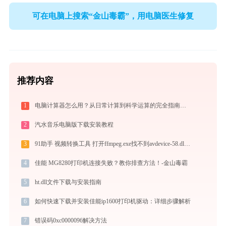
可在电脑上搜索“金山毒霸”，用电脑医生修复
推荐内容
1
电脑计算器怎么用？从日常计算到科学运算的完全指南（附隐藏功能）
2
汽水音乐电脑版下载安装教程
3
91助手 视频转换工具 打开ffmpeg.exe找不到avdevice-58.dll怎么办
4
佳能 MG8280打印机连接失败？教你排查方法！-金山毒霸
5
ht.dll文件下载与安装指南
6
如何快速下载并安装佳能ip1600打印机驱动：详细步骤解析
7
错误码0xc0000096解决方法