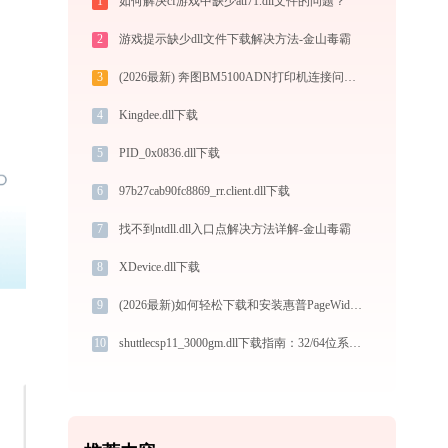
1
如何解决cf游戏中缺少atl71.dll文件的问题？
2
游戏提示缺少dll文件下载解决方法-金山毒霸
3
(2026最新) 奔图BM5100ADN打印机连接问题解决方法 - 金山毒霸
4
Kingdee.dll下载
5
PID_0x0836.dll下载
6
97b27cab90fc8869_rr.client.dll下载
7
找不到ntdll.dll入口点解决方法详解-金山毒霸
8
XDevice.dll下载
9
(2026最新)如何轻松下载和安装惠普PageWide XL 4100打印机驱动？跟着这篇指南走
10
shuttlecsp11_3000gm.dll下载指南：32/64位系统官方免费版，解决DLL缺失问题