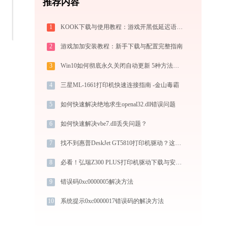
推荐内容
1
KOOK下载与使用教程：游戏开黑低延迟语音全指南
2
游戏加加安装教程：新手下载与配置完整指南
3
Win10如何彻底永久关闭自动更新 5种方法教你永久关闭win10自动更新
4
三星ML-1661打印机快速连接指南 -金山毒霸
5
如何快速解决绝地求生openal32.dll错误问题
6
如何快速解决vbe7.dll丢失问题？
7
找不到惠普DeskJet GT5810打印机驱动？这篇全面下载安装指南帮到你
8
必看！弘瑞Z300 PLUS打印机驱动下载与安装的正确姿势
9
错误码0xc0000005解决方法
10
系统提示0xc0000017错误码的解决方法