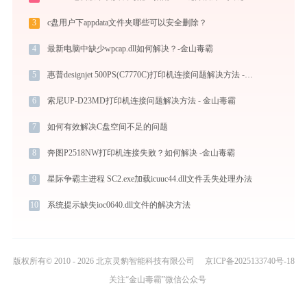
3
c盘用户下appdata文件夹哪些可以安全删除？
4
最新电脑中缺少wpcap.dll如何解决？-金山毒霸
5
惠普designjet 500PS(C7770C)打印机连接问题解决方法 -金山毒霸
6
索尼UP-D23MD打印机连接问题解决方法 - 金山毒霸
7
如何有效解决C盘空间不足的问题
8
奔图P2518NW打印机连接失败？如何解决 -金山毒霸
9
星际争霸主进程 SC2.exe加载icuuc44.dll文件丢失处理办法
10
系统提示缺失ioc0640.dll文件的解决方法
版权所有© 2010 - 2026 北京灵豹智能科技有限公司
京ICP备2025133740号-18
关注“金山毒霸”微信公众号