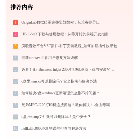
推荐内容
1
OriginLab数据绘图完整实战教程：从准备到导出
2
HBuilderX下载与使用教程：从零开始的前端开发指南
3
疯歌音效平台VST插件/补丁安装教程_如何加载插件效果包
4
最新termsrv.dll多用户修复方法详解
5
必看！HP Business Inkjet 2300打印机驱动下载与安装的正确姿势
6
c盘里winsxs可以删除吗？安全指南与解决办法
7
如何解决c盘windows更新清理怎么删不掉问题？
8
兄弟MFC-J220打印机连接问题？教你解决！-金山毒霸
9
c盘swsetup文件夹可以删除吗？是否安全？
10
ntdll.dll c0000409 错误的排查与解决方法