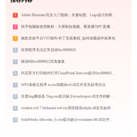
推荐内容
1
Adobe Illustrator完全入门指南：矢量绘图、Logo设计到商业插画的必备工具详解
2
快手电脑版使用教程：大屏刷短视频、看直播与PC直播伴侣一站式指南
3
疯歌音效平台VST插件/补丁安装教程_如何加载插件效果包
4
应用程序无法正常启动0xc0000020
5
错误码0xc0000022完美修复
6
抖店官方打印组件打开CloudPrintClient.exe提示0xc0000034错误码怎么办
7
WPS表格主程序 et.exe加载libcef.dll文件丢失处理办法
8
百度ting播放器 Ting.exe提示缺少zcrashreport.dll文件的解决办法
9
resident evil 7 biohazard re4.exe系统错误mfplat.dll丢失如何解决
10
SolidWorks sldworks_fs.exe提示缺少vcruntime140.dll文件的解决办法