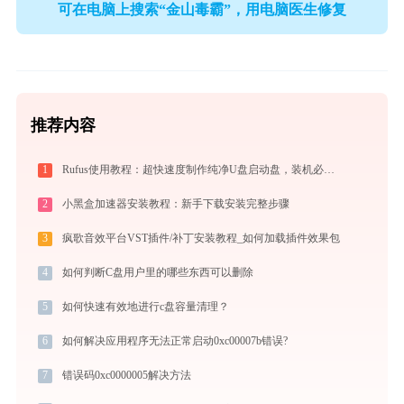
可在电脑上搜索“金山毒霸”，用电脑医生修复
推荐内容
1
Rufus使用教程：超快速度制作纯净U盘启动盘，装机必备免费工具
2
小黑盒加速器安装教程：新手下载安装完整步骤
3
疯歌音效平台VST插件/补丁安装教程_如何加载插件效果包
4
如何判断C盘用户里的哪些东西可以删除
5
如何快速有效地进行c盘容量清理？
6
如何解决应用程序无法正常启动0xc00007b错误?
7
错误码0xc0000005解决方法