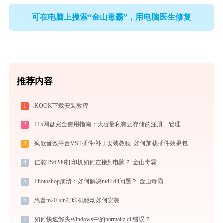
可在电脑上搜索“金山毒霸”，用电脑医生修复
推荐内容
1
KOOK下载安装教程
2
115网盘完全使用指南：大容量私有云存储的注册、管理与分享全攻略（2026最新）
3
疯歌音效平台VST插件/补丁安装教程_如何加载插件效果包
4
佳能TS6280打印机如何连接到电脑？-金山毒霸
5
Photoshop崩溃：如何解决ntdll.dll问题？-金山毒霸
6
惠普m203dn打印机驱动如何安装
7
如何快速解决Windows中的normaliz.dll错误？