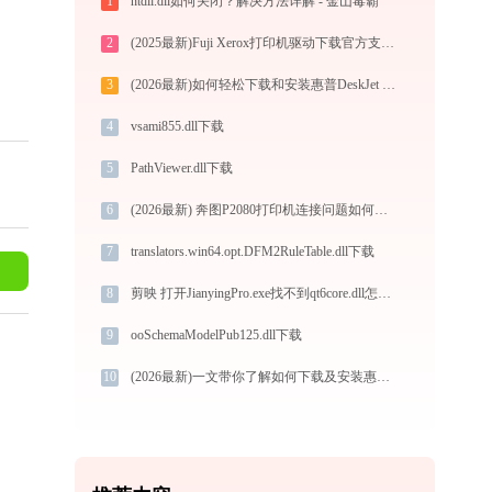
1
ntdll.dll如何关闭？解决方法详解 - 金山毒霸
2
(2025最新)Fuji Xerox打印机驱动下载官方支持Win10/Win11
3
(2026最新)如何轻松下载和安装惠普DeskJet 4729打印机驱动？跟着这篇指南走
4
vsami855.dll下载
5
PathViewer.dll下载
6
(2026最新) 奔图P2080打印机连接问题如何解决？-金山毒霸
7
translators.win64.opt.DFM2RuleTable.dll下载
8
剪映 打开JianyingPro.exe找不到qt6core.dll怎么办
9
ooSchemaModelPub125.dll下载
10
(2026最新)一文带你了解如何下载及安装惠普108a打印机驱动