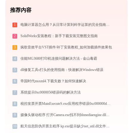
推荐内容
1
电脑计算器怎么用？从日常计算到科学运算的完全指南（附隐藏功能）
2
SolidWorks安装教程：新手下载安装完整图文指南
3
疯歌音效平台VST插件/补丁安装教程_如何加载插件效果包
4
佳能MG3680打印机连接问题解决方法 - 金山毒霸
5
dll修复工具s打头的使用指南：快速解决Windows错误
6
帝国时代msxml4.下载失败？如何快速解决
7
系统提示0xc0000056错误码的解决方法
8
税控发票开票MainExecuteS.exe应用程序错误0xc000000d解决方法
9
摄像头驱动程序 打开Camera.exe找不到hhmediaengine.dll怎么办
10
航天信息防伪开票主程序 kp.exe提示缺少net_util.dll文件的解决办法