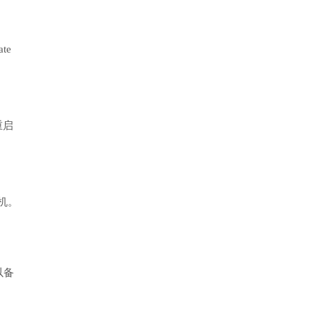
te
重启
机。
以备