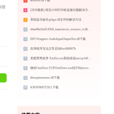
1
aeinvext.dll下载
.2旧
2
(2026最新) 得实1100打印机连接问题解决方法-金山毒霸
3
系统提示缺失qt5gui.dll文件的解决方法
4
44ae08a1be6145b9_teamviewer_resource_tr.dll下载
5
HPI.Wrappers.AudioInputOutputTest.dll下载
6
应用程序无法正常启动0xc000007b
7
美图秀秀程序 XiuXiu.exe系统错误msvcp140.dll丢失如何解决
8
微软OneDrive 打开OneDrive.exe找不到msvcr100.dll怎么办
9
libstspinearstore.dll下载
10
KMSP80DT.DLL下载