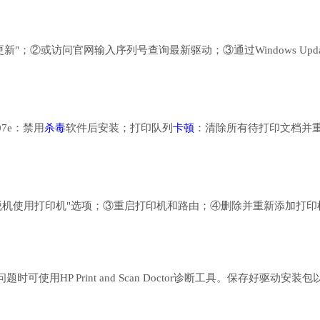
新"；②或访问官网输入序列号查询最新驱动；③通过Windows Upda
07e：禁用
杀毒
软件后安装；打印队列
卡顿
：清除所有待打印文档并
脱机使用打印机"选项；③重启打印机和路由；④删除并重新添加打印
HP Print and Scan Doctor诊断工具。保存好驱动安装包