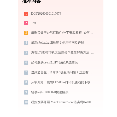
推荐内容
1
DGT202606301017074
2
Test
3
疯歌音效平台VST插件/补丁安装教程_如何加载插件效果包
4
最新s7otbxdx.dll放哪？使用指南及详解
5
惠普L7380打印机无法连接？教你解决方法 -金山毒霸
6
如何解决user32.dll导致的系统错误
7
遇到爱普生 L111打印机驱动问题？这里有最全的下载及安装指导
8
从零开始：联想LJ2206W打印机驱动的下载及安装流程
9
错误码0xc0000020快速解决
10
税控发票开票 MainExecuteS.exe错误码0xc000000d处理办法