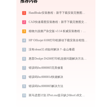
推荐内容
1
HandBrake安装教程：新手下载安装完整图文步骤
2
CAD快速看图安装教程：新手下载完整图文指南
3
植物大战僵尸杂交版 v3.14 权威安装教程：PC端下载+白屏闪退完美解决
4
HP Officejet 6100打印机驱动下载安装全程指导，轻松解决打印问题
5
没有oleaut32.dll如何解决？-金山毒霸
6
惠普Deskjet D4260打印机连接问题解决方法-金山毒霸
7
错误码0xc0000005完美修复
8
错误码0xc000001d快速解决
9
错误码0xc0000005解决方法
10
斑马进度计划 ZPert.exe提示缺少libcef.dll文件的解决办法