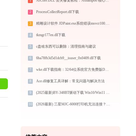
1
AfCore.DLL 丢失修复教程：Ashampoo 核心组件故障深度诊断 - 技术专栏
2
ProcessCollectReport.dll下载
3
精雕设计软件 JDPaint.exe系统错误msvcr100.dll丢失如何解决
4
tkmgr177en.dll下载
5
c盘啥东西可以删除：清理指南与建议
6
6ba78fb3d5d1dcb9__isuser_0x0409.dll下载
7
wke.dll下载指南：32/64位系统官方免费版DLL文件修复教程
8
Ace.dll修复工具详解：常见问题与解决方法
9
(2025最新)BY-348BT驱动下载 Win10/Win11 官方图文安装教程
10
(2026最新) 三星MJC-6000打印机无法连接？如何解决？-金山毒霸