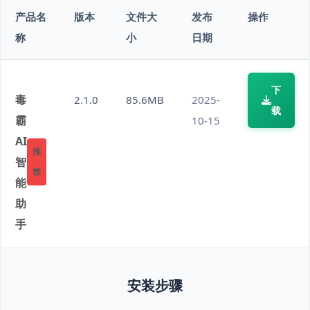
产品名
版本
文件大
发布
操作
称
小
日期
下
毒
2.1.0
85.6MB
2025-
载
霸
10-15
AI
推
智
荐
能
助
手
安装步骤