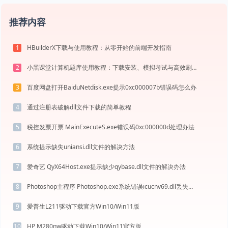
推荐内容
HBuilderX下载与使用教程：从零开始的前端开发指南
1
小黑课堂计算机题库使用教程：下载安装、模拟考试与高效刷题全攻略
2
百度网盘打开BaiduNetdisk.exe提示0xc000007b错误码怎么办
3
通过注册表破解dll文件下载的简单教程
4
税控发票开票 MainExecuteS.exe错误码0xc000000d处理办法
5
系统提示缺失uniansi.dll文件的解决方法
6
爱奇艺 QyX64Host.exe提示缺少qybase.dll文件的解决办法
7
Photoshop主程序 Photoshop.exe系统错误icucnv69.dll丢失如何解决
8
爱普生L211驱动下载官方Win10/Win11版
9
HP M280nw驱动下载Win10/Win11官方版
10