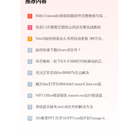
推荐内容
1
HiBit Uninstaller彻底卸载软件完整教程与实战方案
2
浩辰CAD看图王图纸云同步完整实战教程
3
Win10如何彻底永久关闭自动更新 5种方法教你永久关闭win10自动更新
4
如何快速下载bfcnet.dll文件？
5
详尽教程：松下KX-P2868打印机驱动的正确下载与安装方式
6
无法正常启动0xc000007b怎么解决
7
戴尔dmc打开DellMobileConnectClient.exe提示0xc000001d错误码怎么办
8
WPS Office错误报告 transerr.exe运行错误提示0xc000000d的解决办法
9
系统提示缺失skrtl.dll文件的解决方法
10
101教育PPT 打开101PPT.exe找不到7zusage.dll怎么办