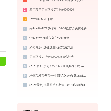
1
HP1020驱动Win11安装 - 基础壳驱动识别+完整驱动重新落地+队列卡住修复
2
应用程序无法正常启动0xc0000020
3
LVWUtil32.dll下载
4
python20.dll下载指南：32/64位官方免费版解决DLL缺失问题
5
win7 xlive.dll缺失如何快速修复
6
如何释放C盘磁盘空间的实用方法
7
无法正常启动0xc000007b怎么解决
8
(2025最新)京瓷KM-2560/3060驱动下载 Win11官方版
9
增值税发票开票软件 UKAO.exe加载quazip.dll文件丢失处理办法
10
(2026最新)从零开始：惠普1008打印机驱动的下载及安装流程