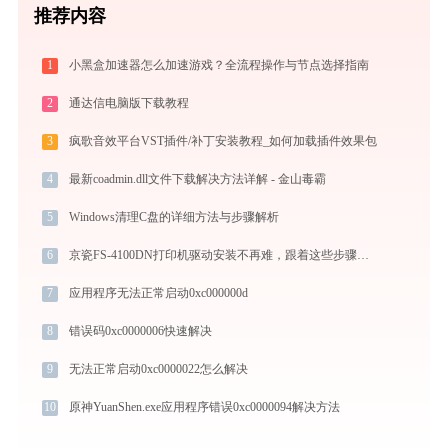
推荐内容
1
小黑盒加速器怎么加速游戏？全流程操作与节点选择指南
2
通达信电脑版下载教程
3
疯歌音效平台VST插件/补丁安装教程_如何加载插件效果包
4
最新coadmin.dll文件下载解决方法详解 - 金山毒霸
5
Windows清理C盘的详细方法与步骤解析
6
京瓷FS-4100DN打印机驱动安装不再难，跟着这些步骤一学就会
7
应用程序无法正常启动0xc000000d
8
错误码0xc0000006快速解决
9
无法正常启动0xc0000022怎么解决
10
原神YuanShen.exe应用程序错误0xc0000094解决方法