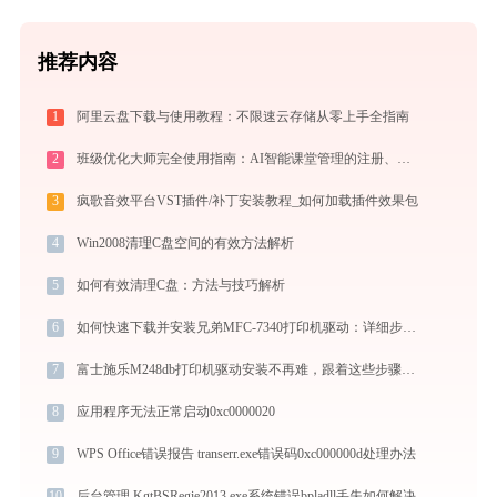
推荐内容
1
阿里云盘下载与使用教程：不限速云存储从零上手全指南
2
班级优化大师完全使用指南：AI智能课堂管理的注册、实操与效率提升全攻略（2026最新）
3
疯歌音效平台VST插件/补丁安装教程_如何加载插件效果包
4
Win2008清理C盘空间的有效方法解析
5
如何有效清理C盘：方法与技巧解析
6
如何快速下载并安装兄弟MFC-7340打印机驱动：详细步骤解析
7
富士施乐M248db打印机驱动安装不再难，跟着这些步骤一学就会
8
应用程序无法正常启动0xc0000020
9
WPS Office错误报告 transerr.exe错误码0xc000000d处理办法
10
后台管理 KgtBSRegie2013.exe系统错误bpladll丢失如何解决