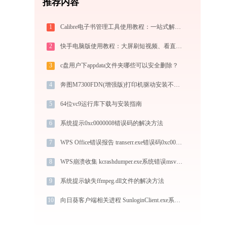
推荐内容
1
Calibre电子书管理工具使用教程：一站式解决电子书格式转换、元数据管理与设备同步
2
快手电脑版使用教程：大屏刷短视频、看直播与PC直播伴侣一站式指南
3
c盘用户下appdata文件夹哪些可以安全删除？
4
奔图M7300FDN(增强版)打印机驱动安装不再难，跟着这些步骤一学就会
5
64位vc9运行库下载与安装指南
6
系统提示0xc0000008错误码的解决方法
7
WPS Office错误报告 transerr.exe错误码0xc000000d处理办法
8
WPS崩溃收集 kcrashdumper.exe系统错误msvcr100.dll丢失如何解决
9
系统提示缺失ffmpeg.dll文件的解决方法
10
向日葵客户端相关进程 SunloginClient.exe系统错误msdmo.dll丢失如何解决