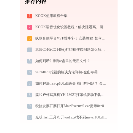
推荐内容
1
KOOK使用教程合集
2
KOOK语音优化设置教程：解决延迟高、回声、降噪失效问题
3
疯歌音效平台VST插件/补丁安装教程_如何加载插件效果包
4
惠普C510(CQ140A)打印机连接问题怎么解决？-金山毒霸
5
如何判断并删除c盘里的无用文件？
6
vs ntdll.dll报错的解决方法详解-金山毒霸
7
如何解决msvcp100.dll丢失 看门狗问题？-金山毒霸
8
瀛和户外写真机YH-1802T打印机驱动下载与安装教程：新手也能轻松搞定
9
税控发票开票打开MainExecuteS.exe提示0xc000000d错误码怎么办
10
光明flash工具 打开tool.exe找不到msvcr100.dll怎么办