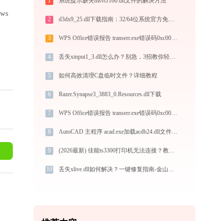
1
系统提示缺失msvcr100.dll文件的解决方法
ws
2
d3dx9_25.dll下载指南：32/64位系统官方免费下载与安装教程
3
WPS Office错误报告 transerr.exe错误码0xc000000d处理办法
4
丢失xinput1_3.dll怎么办？别急，3招教你轻松搞定
5
如何高效清理C盘临时文件？详细教程
6
Razer.Synapse3_3883_0.Resources.dll下载
7
WPS Office错误报告 transerr.exe错误码0xc000000d处理办法
8
AutoCAD 主程序 acad.exe加载acdb24.dll文件丢失处理办法
9
(2026最新) 佳能ts3300打印机无法连接？教你轻松解决方法 -金山毒霸
10
丢失xlive.dll如何解决？一键修复指南-金山毒霸