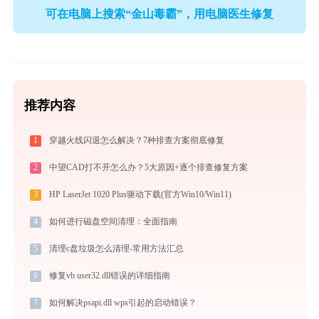
可在电脑上搜索“金山毒霸”，用电脑医生修复
推荐内容
1
穿越火线闪退怎么解决？7种排查方案彻底修复
2
中望CAD打不开怎么办？5大原因+逐个排查修复方案
3
HP LaserJet 1020 Plus驱动下载(官方Win10/Win11)
4
如何进行磁盘空间清理：全面指南
5
清理c盘垃圾怎么清理-常用方法汇总
6
修复vb user32.dll错误的详细指南
7
如何解决psapi.dll wps引起的启动错误？