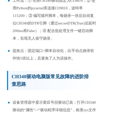
工作流：① 先将CH340驱动固定为COM10；② 使
用Python的pyserial库连接COM10，波特率
115200；③ 编写循环脚本，每烧录一块后自动复
位CH340的DTR引脚（通过ser.setDTR(True)后延时
200ms再False）；④ 配合批处理文件一键启动脚
本，实现无人值守烧录。
提效点：固定端口+脚本自动化，比手动点烧录软
件快5倍以上，且避免了人为误操作。
CH340驱动电脑版常见故障的进阶排
查思路
设备管理器中显示黄叹号但驱动已装：打开CH340
驱动的“属性”->“驱动程序详细信息”，检查sys文件