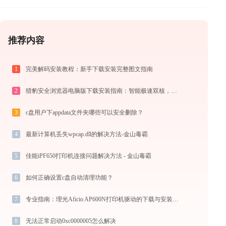
推荐内容
1
完美解码安装教程：新手下载安装完整图文指南
2
猎豹安全浏览器电脑版下载安装指南：智能极速双核，畅享安全无弹窗上网体验
3
c盘用户下appdata文件夹哪些可以安全删除？
4
最新计算机丢失wpcap.dll的解决方法-金山毒霸
5
佳能iPF650打印机连接问题解决方法 - 金山毒霸
6
如何正确设置c盘自动清理功能？
7
专业指南：理光Aficio AP600N打印机驱动的下载与安装步骤详解
8
无法正常启动0xc0000005怎么解决