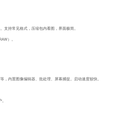
快。支持常见格式，压缩包内看图，界面极简。
RAW）。
。
频帧等，内置图像编辑器、批处理、屏幕捕捉。启动速度较快。
户。