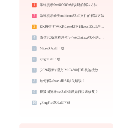
1
系统提示0xc000009a错误码的解决方法
2
系统提示缺失multicam32.dll文件的解决方法
3
KK按键 打开KK6.exe找不到icessl35.dll怎么办
4
微信PC版主程序 打开WeChat.exe找不到duilib.dll怎么办
5
MicroXA.dll下载
6
gregn6.dll下载
7
(2026最新) 理光IM C4500打印机连接故障解决方法 -金山毒霸
8
如何解决bass.dll 64缺失错误？
9
搜狐浏览器nss3.dll错误如何快速修复？
10
gPlugProDC6.dll下载