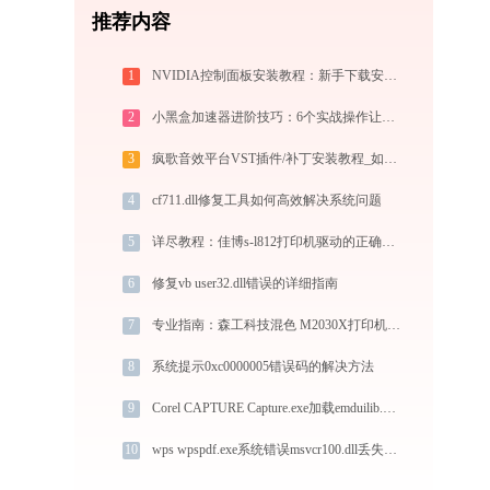
推荐内容
1
NVIDIA控制面板安装教程：新手下载安装完整指南
2
小黑盒加速器进阶技巧：6个实战操作让效率翻倍
3
疯歌音效平台VST插件/补丁安装教程_如何加载插件效果包
4
cf711.dll修复工具如何高效解决系统问题
5
详尽教程：佳博s-l812打印机驱动的正确下载与安装方式
6
修复vb user32.dll错误的详细指南
7
专业指南：森工科技混色 M2030X打印机驱动的下载与安装步骤详解
8
系统提示0xc0000005错误码的解决方法
9
Corel CAPTURE Capture.exe加载emduilib.dll文件丢失处理办法
10
wps wpspdf.exe系统错误msvcr100.dll丢失如何解决