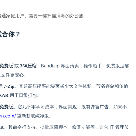
态的普通家庭用户、需要一键扫描病毒的办公族。
适合你？
 或 
。Bandizip 界面清爽，操作顺手，免费版足够
p 免费版
360压缩
收发文件更安心。
荐 
。其超高压缩率能显著减少大文件体积，节省存储和传输
7-Zip
 用于日常打包。
RAR
。它几乎零学习成本，界面美观，没有弹窗广告。如果不
p 免费版
han.com/
 重新获取纯净版。
。其命令行支持、批量压缩脚本、修复功能等，适合 IT 管理员
AR