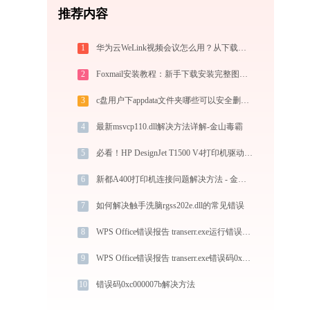
推荐内容
1
华为云WeLink视频会议怎么用？从下载安装到大型会议主持的全流程指南
2
Foxmail安装教程：新手下载安装完整图文步骤
3
c盘用户下appdata文件夹哪些可以安全删除？
4
最新msvcp110.dll解决方法详解-金山毒霸
5
必看！HP DesignJet T1500 V4打印机驱动下载与安装的正确姿势
6
新都A400打印机连接问题解决方法 - 金山毒霸
7
如何解决触手洗脑rgss202e.dll的常见错误
8
WPS Office错误报告 transerr.exe运行错误提示0xc000000d的解决办法
9
WPS Office错误报告 transerr.exe错误码0xc000000d处理办法
10
错误码0xc000007b解决方法