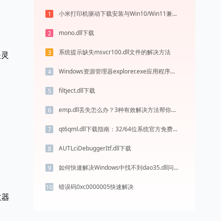
小米打印机驱动下载安装与Win10/Win11兼容性问题解决方案
1
mono.dll下载
2
系统提示缺失msvcr100.dll文件的解决方法
3
失灵
Windows资源管理器explorer.exe应用程序错误0xc0000094解决方法
4
filtject.dll下载
5
emp.dll丢失怎么办？3种有效解决方法帮你修复DLL文件问题
6
qt6qml.dll下载指南：32/64位系统官方免费版获取与修复方法
7
AUTLciDebuggerItf.dll下载
8
如何快速解决Windows中找不到dao35.dll问题
9
错误码0xc0000005快速解决
10
收器