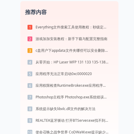
推荐内容
Everything文件搜索工具使用教程：秒级定位电脑任意文件的高效搜索神器
1
游戏加加安装教程：新手下载与配置完整指南
2
c盘用户下appdata文件夹哪些可以安全删除？
3
从零开始：HP Laser MFP 131 133 135-138打印机驱动的下载及安装流程
4
应用程序无法正常启动0xc0000020
5
应用权限检查RuntimeBroker.exe应用程序错误0xc0000008解决方法
6
Photoshop主程序 Photoshop.exe系统错误msvcr100.dll丢失如何解决
7
系统提示缺失libvlc.dll文件的解决方法
8
REALTEK蓝牙驱动 打开BTServer.exe找不到vendorcmdexport.dll怎么办
9
使命召唤之战争世界 CoDWaW.exe提示缺少d3dx9_37.dll文件的解决办法
10