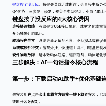
键盘按了没反应
、按键失灵或无线断连，会直接中断办
令”优势，三步即可修复，覆盖全类型键盘，小白也能上
键盘按了没反应的4大核心诱因
连接链路故障：
有线键盘USB接口氧化、线材老化或前
多为轴体针脚氧化。
驱动程序异常：
系统更新后适配不良、驱动损坏或被误删，
系统或软件冲突：
游戏外挂、快捷键工具占用键盘控制权
硬件物理故障：
进水致轴体短路、键帽断裂、轴体老化或
三步解决：AI一句话指令核心流程
第一步：下载启动AI助手+优化基础
未安装用户点击
金山毒霸官方链接一键下载
并安装，启动
或断开蓝牙配对。