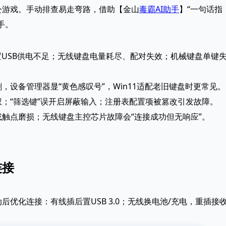
公游戏。手动排查易走弯路，借助【金山
毒霸AI助手
】“一句话指
手。
置USB供电不足；无线键盘电量耗尽、配对失效；机械键盘单键
设备管理器显“黄色感叹号”，Win11适配老旧键盘时更常见。
；“筛选键”误开启屏蔽输入；注册表配置项被篡改引发故障。
触点磨损；无线键盘主控芯片故障会“连接成功但无响应”。
连接
后优化连接：有线插后置USB 3.0；无线换电池/充电，重插接