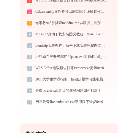
1
WPS Office错误报告打开transerr.exe提示0xc000000d错误码怎么办
2
C盘assembly文件夹可以删除吗？详解其作用与风险
3
专家教你3步排查nvlddmkm.sys蓝屏，告别显卡驱动崩溃
4
MF4712驱动下载安装图文教程（Win10/Win11）
5
Bandizip安装教程：新手下载安装完整图文指南
6
小红伞在线升级程序 Update.exe加载d3dx9_43.dll文件丢失处理办法
7
WPS Office错误报告打开transerr.exe提示0xc000000d错误码怎么办
8
2025大学生学霸指南：解锁超星学习通电脑版“开挂”级生产力
9
替换ucrtbase.dll导致的崩溃问题如何解决？
10
网易云音乐cloudmusic.exe应用程序错误0xc000007b解决方法