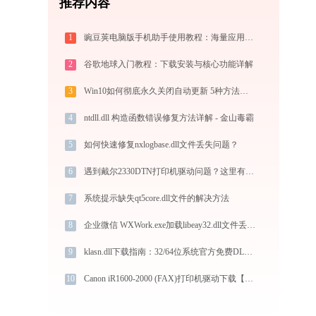
推荐内容
1
豌豆荚电脑版手机助手使用教程：海量应用一键发掘，电脑轻松管理安卓手机
2
谷歌地球入门教程：下载安装与核心功能详解
3
Win10如何彻底永久关闭自动更新 5种方法教你永久关闭win10自动更新
4
ntdll.dll 构造函数错误修复方法详解 - 金山毒霸
5
如何快速修复nxlogbase.dll文件丢失问题？
6
遇到戴尔2330DTN打印机驱动问题？这里有最全的下载及安装指导
7
系统提示缺失qt5core.dll文件的解决方法
8
企业微信 WXWork.exe加载libeay32.dll文件丢失处理办法
9
klasn.dll下载指南：32/64位系统官方免费DLL文件修复方案
10
Canon iR1600-2000 (FAX)打印机驱动下载【官方版免费】安装教程