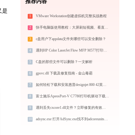
推荐内容
又是
1
VMware Workstation创建虚拟机完整实战教程
2
快手电脑版使用教程：大屏刷短视频、看直播与PC直播伴侣一站式指南
3
c盘用户下appdata文件夹哪些可以安全删除？
4
遇到HP Color LaserJet Flow MFP M577打印机驱动问题？这里有最全的下载及安装指导
5
C盘的那些文件可以删除？一文解析
6
gpsvc.dll 下载及修复指南 - 金山毒霸
7
如何轻松下载和安装惠普designjet 800 42英寸(C7780B)打印机驱动？跟着这篇指南走
8
富士施乐ApeosPort-V C7780打印机驱动下载与安装指南：一步步教您操作
9
遇到丢失cxcore1.dll文件？立即修复的有效方法
10
adsync.exe 打开AdSync.exe找不到adcoreunitsui-4_0.dll怎么办