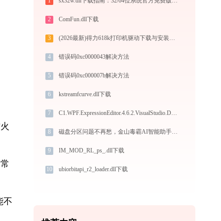
1
sx32w.dll下载指南：32/64位系统官方免费版DLL文件修复教程
2
ComFun.dll下载
3
(2026最新)得力618k打印机驱动下载与安装指南：一步步教您操作
4
错误码0xc0000043解决方法
5
错误码0xc000007b解决方法
6
kstreamfcurve.dll下载
7
C1.WPF.ExpressionEditor.4.6.2.VisualStudio.Design.4.0.3.dll下载
防火
8
磁盘分区问题不再愁，金山毒霸AI智能助手一键搞定
9
IM_MOD_RL_ps_.dll下载
，常
10
ubiorbitapi_r2_loader.dll下载
能不