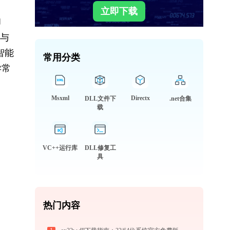
立即下载
却
则与
智能
常用分类
异常
Msxml
Directx
DLL文件下
.net合集
载
VC++运行库
DLL修复工
具
热门内容