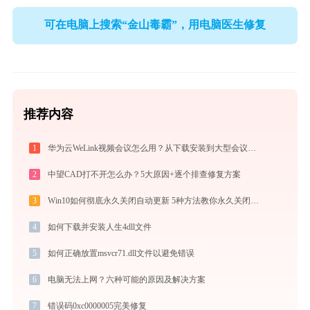
可在电脑上搜索“金山毒霸”，用电脑医生修复
推荐内容
1
华为云WeLink视频会议怎么用？从下载安装到大型会议主持的全流程指南
2
中望CAD打不开怎么办？5大原因+逐个排查修复方案
3
Win10如何彻底永久关闭自动更新 5种方法教你永久关闭win10自动更新
4
如何下载并安装人生4dll文件
5
如何正确放置msvcr71.dll文件以避免错误
6
电脑无法上网？六种可能的原因及解决方案
7
错误码0xc0000005完美修复