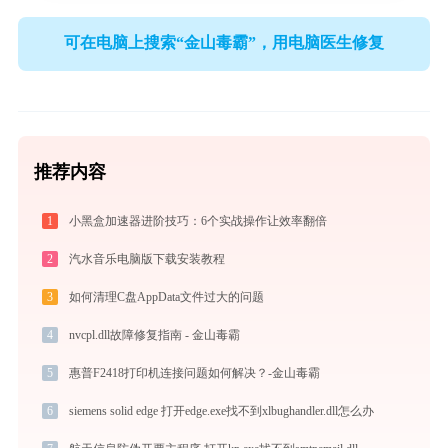
可在电脑上搜索“金山毒霸”，用电脑医生修复
推荐内容
1
小黑盒加速器进阶技巧：6个实战操作让效率翻倍
2
汽水音乐电脑版下载安装教程
3
如何清理C盘AppData文件过大的问题
4
nvcpl.dll故障修复指南 - 金山毒霸
5
惠普F2418打印机连接问题如何解决？-金山毒霸
6
siemens solid edge 打开edge.exe找不到xlbughandler.dll怎么办