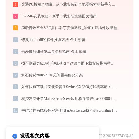
1
光遇PC版完全攻略：从下载安装到全地图探索的新手入门指南（2026最新）
2
FileZilla安装教程：新手下载安装完整图文指南
3
疯歌音效平台VST插件/补丁安装教程_如何加载插件效果包
4
修复packet.dll的软件推荐方法-金山毒霸
5
吾爱破解dll修复工具使用指南-金山毒霸
6
找不到得力620k打印机驱动？这篇全面下载安装指南帮到你
7
炉石传说mono.dll常见问题与解决方案
8
如何快速下载并安装爱普生Stylus CX8300打印机驱动：详细步骤解析
9
税控发票开票MainExecuteS.exe应用程序错误0xc000000d解决方法
10
中维监控系统服务程序 打开uService.exe找不到vcruntime140_1.dll怎么办
发现相关内容
版权所有© 2010 - 2026 北京灵豹智能科技有限公司
京ICP备2025133740号-18