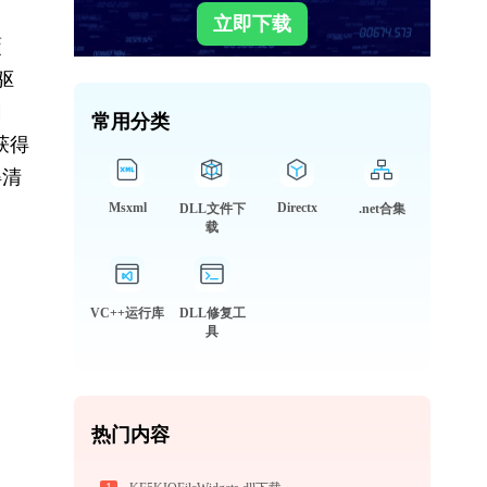
立即下载
覆
驱
困
常用分类
获得
得清
Msxml
Directx
DLL文件下
.net合集
载
VC++运行库
DLL修复工
具
热门内容