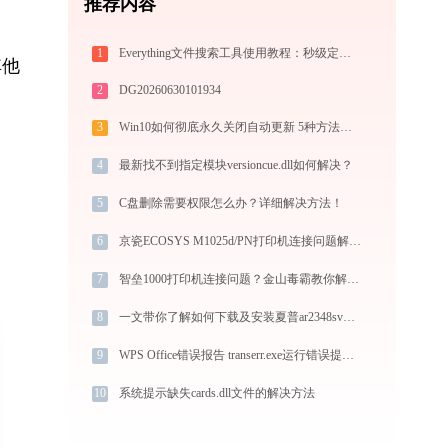
推荐内容
1
Everything文件搜索工具使用教程：秒级定位电脑任意文件的高效搜索神器
其他
2
DG20260630101934
3
Win10如何彻底永久关闭自动更新 5种方法教你永久关闭win10自动更新
4
最新找不到指定模块versioncue.dll如何解决？
5
C盘删除需要权限怎么办？详细解决方法！
6
京瓷ECOSYS M1025d/PN打印机连接问题解决方法 - 金山毒霸
7
智垒1000打印机连接问题？金山毒霸教你解决！
8
一文带你了解如何下载及安装夏普ar2348sv打印机驱动
9
WPS Office错误报告 transerr.exe运行错误提示0xc000000d的解决办法
10
系统提示缺失cards.dll文件的解决方法