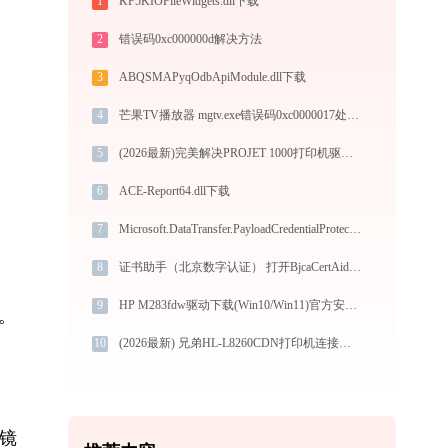
1
KF5KIOFileWidgets.dll下载
2
错误码0xc000000d解决方法
3
ABQSMAPyqOdbApiModule.dll下载
4
芒果TV播放器 mgtv.exe错误码0xc0000017处理办法
5
(2026最新)完美解决PROJET 1000打印机驱动安装困扰，全面下载安装教程
6
ACE-Report64.dll下载
7
Microsoft.DataTransfer.PayloadCredentialProtection.dll下载
8
证书助手（北京数字认证） 打开BjcaCertAide.exe找不到libscpb_yzt.dll怎么办
 
9
HP M283fdw驱动下载(Win10/Win11)官方安全安装图文教程
查。
10
(2026最新) 兄弟HL-L8260CDN打印机连接问题？教你解决！-金山毒霸
滤镜