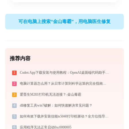
可在电脑上搜索“金山毒霸”，用电脑医生修复
推荐内容
1
Codex App下载安装与使用教程：OpenAI桌面端代码助手从入门到高效协作
2
电脑计算器怎么用？从日常计算到科学运算的完全指南（附隐藏功能）
3
爱普生M201打印机无法连接？-金山毒霸
4
dll修复工具win7破解：如何快速解决常见问题？
5
如何有效下载并安装佳能ts5040打印机驱动？全方位指导手册
6
应用程序无法正常启动0xc0000005