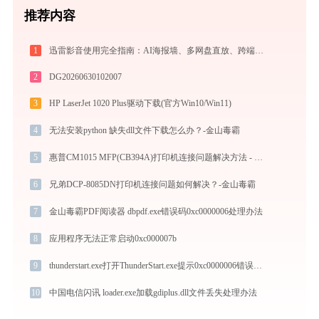
推荐内容
1
迅雷影音使用完全指南：AI海报墙、多网盘直放、跨端同步，不止于播放器
2
DG20260630102007
3
HP LaserJet 1020 Plus驱动下载(官方Win10/Win11)
4
无法安装python 缺失dll文件下载怎么办？-金山毒霸
5
惠普CM1015 MFP(CB394A)打印机连接问题解决方法 - 金山毒霸
6
兄弟DCP-8085DN打印机连接问题如何解决？-金山毒霸
7
金山毒霸PDF阅读器 dbpdf.exe错误码0xc0000006处理办法
8
应用程序无法正常启动0xc000007b
9
thunderstart.exe打开ThunderStart.exe提示0xc0000006错误码怎么办
10
中国电信闪讯 loader.exe加载gdiplus.dll文件丢失处理办法